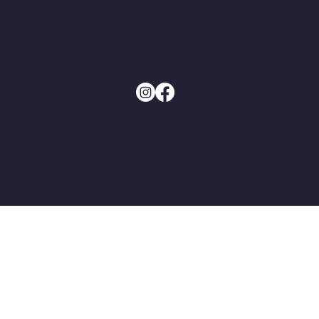
Golfs île Maurice
Golf île aux Cerfs
Villas Luxe île Maurice
Villas à louer côte Est
Timautine Mauritius
Location villa Anahita
Louer une villa Anahita
Bay Club by Anahita Resort
Location villa luxe île Maurice
© 2025 by
Villas-Luxe-Maurice.com
contact@villas-luxe-maurice.com