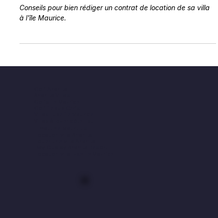
30 nov. 2025
3 min de lecture
Mettre sa villa en location
Bien rédiger son contrat de location à
l’île Maurice : conseils essentiels
Conseils pour bien rédiger un contrat de location de sa villa
à l'île Maurice.
Golf Anahita
Anahita Villas