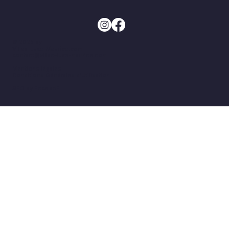
© 2025 by
Villas-Luxe-Maurice.com
contact@villas-luxe-maurice.com
Mentions légales
Conditions Générales d'Utilisation
SEO by EscaladE