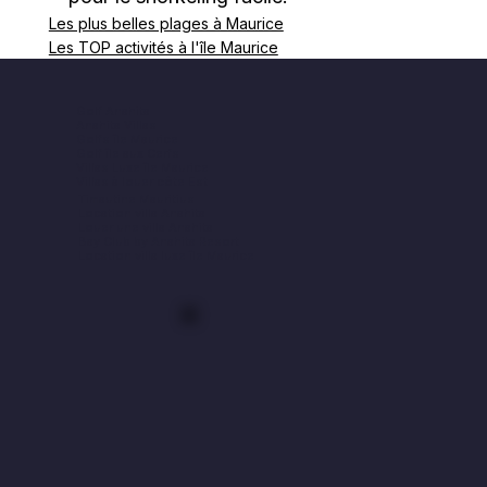
Les plus belles plages à Maurice
Les TOP activités à l'île Maurice
Golf Anahita
Anahita Villas
Golfs île Maurice
Golf île aux Cerfs
Villas Luxe île Maurice
Villas à louer côte Est
Timautine Mauritius
Location villa Anahita
Louer une villa Anahita
Bay Club by Anahita Resort
Location villa luxe île Maurice