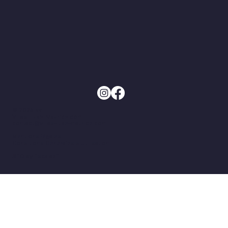
© 2025 by
Villas-Luxe-Maurice.com
contact@villas-luxe-maurice.com
Mentions légales
Conditions Générales d'Utilisation
SEO by EscaladE