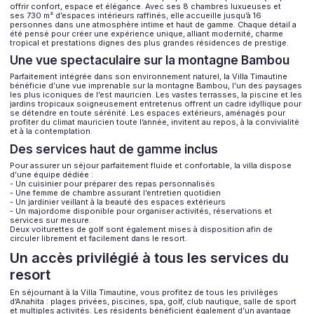
offrir confort, espace et élégance. Avec ses 8 chambres luxueuses et
ses 730 m² d’espaces intérieurs raffinés, elle accueille jusqu’à 16
personnes dans une atmosphère intime et haut de gamme. Chaque détail a
été pensé pour créer une expérience unique, alliant modernité, charme
tropical et prestations dignes des plus grandes résidences de prestige.
Une vue spectaculaire sur la montagne Bambou
Parfaitement intégrée dans son environnement naturel, la Villa Timautine
bénéficie d’une vue imprenable sur la montagne Bambou, l’un des paysages
les plus iconiques de l’est mauricien. Les vastes terrasses, la piscine et les
jardins tropicaux soigneusement entretenus offrent un cadre idyllique pour
se détendre en toute sérénité. Les espaces extérieurs, aménagés pour
profiter du climat mauricien toute l’année, invitent au repos, à la convivialité
et à la contemplation.
Des services haut de gamme inclus
Pour assurer un séjour parfaitement fluide et confortable, la villa dispose
d’une équipe dédiée :
- Un cuisinier pour préparer des repas personnalisés
- Une femme de chambre assurant l’entretien quotidien
- Un jardinier veillant à la beauté des espaces extérieurs
- Un majordome disponible pour organiser activités, réservations et
services sur mesure.
Deux voiturettes de golf sont également mises à disposition afin de
circuler librement et facilement dans le resort.
Un accès privilégié à tous les services du
resort
En séjournant à la Villa Timautine, vous profitez de tous les privilèges
d’Anahita : plages privées, piscines, spa, golf, club nautique, salle de sport
et multiples activités. Les résidents bénéficient également d’un avantage