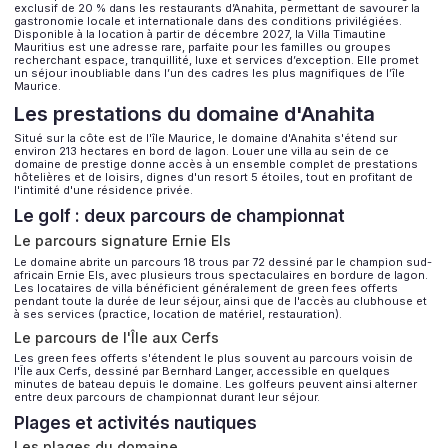
exclusif de 20 % dans les restaurants d’Anahita, permettant de savourer la
gastronomie locale et internationale dans des conditions privilégiées.
Disponible à la location à partir de décembre 2027, la Villa Timautine
Mauritius est une adresse rare, parfaite pour les familles ou groupes
recherchant espace, tranquillité, luxe et services d’exception. Elle promet
un séjour inoubliable dans l’un des cadres les plus magnifiques de l’île
Maurice.
Les prestations du domaine d'Anahita
Situé sur la côte est de l'île Maurice, le domaine d'Anahita s'étend sur
environ 213 hectares en bord de lagon. Louer une villa au sein de ce
domaine de prestige donne accès à un ensemble complet de prestations
hôtelières et de loisirs, dignes d'un resort 5 étoiles, tout en profitant de
l'intimité d'une résidence privée.
Le golf : deux parcours de championnat
Le parcours signature Ernie Els
Le domaine abrite un parcours 18 trous par 72 dessiné par le champion sud-
africain Ernie Els, avec plusieurs trous spectaculaires en bordure de lagon.
Les locataires de villa bénéficient généralement de green fees offerts
pendant toute la durée de leur séjour, ainsi que de l'accès au clubhouse et
à ses services (practice, location de matériel, restauration).
Le parcours de l'Île aux Cerfs
Les green fees offerts s'étendent le plus souvent au parcours voisin de
l'Île aux Cerfs, dessiné par Bernhard Langer, accessible en quelques
minutes de bateau depuis le domaine. Les golfeurs peuvent ainsi alterner
entre deux parcours de championnat durant leur séjour.
Plages et activités nautiques
Les plages du domaine