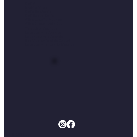
Golf Anahita
Anahita Villas
Golfs île Maurice
Golf île aux Cerfs
Villas Luxe île Maurice
Villas à louer côte Est
Timautine Mauritius
Location villa Anahita
Louer une villa Anahita
Bay Club by Anahita Resort
Location villa luxe île Maurice
© 2025 by