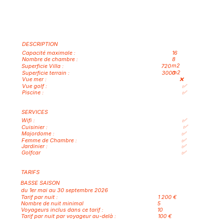
DESCRIPTION
16
Capacité maximale :
8
Nombre de chambre :
m2
Superficie Villa :
720
m2
3000
Superficie terrain :
Vue mer :
❌
Vue golf :
✅
Piscine :
✅
SERVICES
✅
Wifi :
✅
Cuisinier :
✅
Majordome :
✅
Femme de Chambre :
Jardinier :
✅
Golfcar
✅
TARIFS
BASSE SAISON
du 1er mai au 30 septembre 2026
Tarif par nuit :
1 200 €
Nombre de nuit minimal
5
10
Voyageurs inclus dans ce tarif :
Tarif par nuit par voyageur au-delà :
100 €