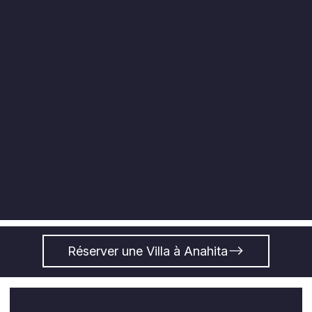
Gastronomie, bien-être et golfs d’exception
L’Est abrite plusieurs parcours renommés : Anahita Golf Club, conçu par
Ernie Els, le spectaculaire Île aux Cerfs Golf Club dessiné par Bernhard
Langer, ainsi que les prestigieux Legend et Links du domaine de Belle
Mare. Gastronomie raffinée, spas haut de gamme et services premium
complètent parfaitement cette offre.
Une atmosphère calme et élégante
L’Est se distingue par son ambiance sereine et sophistiquée, idéale
pour les voyageurs recherchant tranquillité, confort et moments
privilégiés face à l’océan Indien.
Réserver une Villa à Anahita