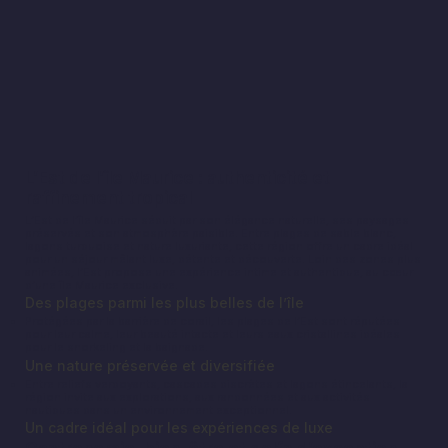
L’Est de l’île Maurice : authenticité et
raffinement tropical
L’Est de l’île Maurice séduit par son élégance naturelle, ses paysages
préservés et son atmosphère paisible. Entre plages de sable blanc,
lagons turquoise et nature luxuriante, cette région offre un cadre idéal
pour un séjour mêlant luxe, détente et découverte. Loin des zones plus
animées, l’Est propose une expérience intime et authentique, au cœur
d’une île Maurice exclusive.
Des plages parmi les plus belles de l’île
Protégées par la barrière de corail, les plages de l’Est sont réputées
pour leur calme, leur beauté intacte et leurs eaux cristallines idéales
pour le snorkeling et la baignade.
Une nature préservée et diversifiée
Entre reliefs verdoyants, cascades discrètes et lagons étincelants, la
région invite aux explorations, aux randonnées et aux activités
nautiques dans un environnement exceptionnel.
Un cadre idéal pour les expériences de luxe