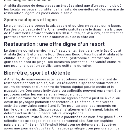
Anahita dispose de deux plages aménagées ainsi que d'un beach club où
les locataires peuvent profiter de transats, de serviettes et d'un service de
restauration légère les pieds dans le sable.
Sports nautiques et lagon
Le club nautique propose kayak, paddle et sorties en bateau sur le lagon,
l'un des plus beaux de l'île. Une navette gratuite relie le domaine à la plage
de l'Île aux Cerfs environ toutes les 30 minutes, de 7h à 22h, permettant de
profiter librement de ce site emblématique de la côte est.
Restauration : une offre digne d'un resort
Le domaine compte environ neuf restaurants, répartis entre le Bay Club at
Anahita (hôtel 5 étoiles), le Four Seasons Resort Mauritius at Anahita et le
clubhouse du golf. Cuisine mauricienne, gastronomie internationale,
grillades en bord de plage : les locataires profitent d'une variété culinaire
rare pour une location de villa, sans quitter le domaine.
Bien-être, sport et détente
À Anahita, de nombreuses activités sportives terrestres permettent de
rester actif pendant son séjour. Les résidents disposent notamment de
courts de tennis et d’un centre de fitness équipé pour le cardio et la
musculation. Des cours individuels ou collectifs peuvent également être
proposés selon les envies et le niveau de chacun.
Le vaste domaine tropical se découvre agréablement à pied ou à vélo, au
cœur de paysages parfaitement entretenus. La pétanque et diverses
activités conviviales complètent l’offre pour partager des moments en
famille ou entre amis. Chacun peut ainsi alterner entraînement, loisirs et
détente active dans un cadre naturel exceptionnel.
Le spa d’Anahita invite à une véritable parenthèse de bien-être grâce à une
sélection de massages et de soins personnalisés. Son atmosphère
paisible et raffinée en fait l’endroit idéal pour se détendre et récupérer
après une journée d’activités. Un espace privilégié pour prendre soin de