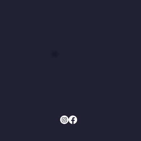
Golfs île Maurice
Golf île aux Cerfs
Villas Luxe île Maurice
Villas à louer côte Est
Timautine Mauritius
Location villa Anahita
Louer une villa Anahita
Bay Club by Anahita Resort
Location villa luxe île Maurice
© 2025 by
Villas-Luxe-Maurice.com
contact@villas-luxe-maurice.com