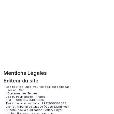
Mentions Légales
Editeur du site
Le site Villas-Luxe-Maurice.com est édité par :
EscaladE Sarl
46 avenue des Termes
06530 Peymeinade – France
SIRET : 909 382 343 00012
TVA intracommunautaire : FR22909382343
Greffe : Tribunal de Grasse (Alpes-Maritimes)
Directeur de la publication : Valéry Linyer
contact@villas-luxe-maurice.com